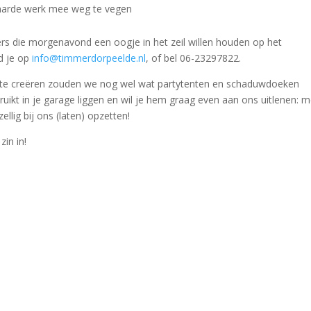
 harde werk mee weg te vegen
igers die morgenavond een oogje in het zeil willen houden op het
d je op
info@timmerdorpeelde.nl
, of bel 06-23297822.
en te creëren zouden we nog wel wat partytenten en schaduwdoeken
uikt in je garage liggen en wil je hem graag even aan ons uitlenen: m
lig bij ons (laten) opzetten!
zin in!