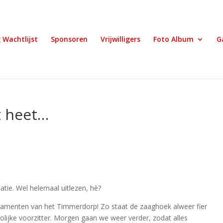
g Wachtlijst
Sponsoren
Vrijwilligers
Foto Album
G
t heet…
atie. Wel helemaal uitlezen, hè?
damenten van het Timmerdorp! Zo staat de zaaghoek alweer fier
rolijke voorzitter. Morgen gaan we weer verder, zodat alles