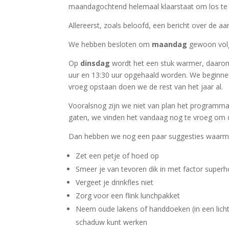
maandagochtend helemaal klaarstaat om los te
Allereerst, zoals beloofd, een bericht over de
We hebben besloten om
maandag
gewoon volg
Op
dinsdag
wordt het een stuk warmer, daarom
uur en 13:30 uur opgehaald worden. We beginnen
vroeg opstaan doen we de rest van het jaar al.
Vooralsnog zijn we niet van plan het programm
gaten, we vinden het vandaag nog te vroeg om d
Dan hebben we nog een paar suggesties waarmee 
Zet een petje of hoed op
Smeer je van tevoren dik in met factor super
Vergeet je drinkfles niet
Zorg voor een flink lunchpakket
Neem oude lakens of handdoeken (in een licht
schaduw kunt werken